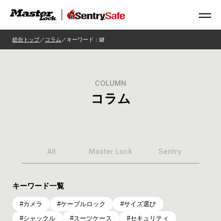
総合トップ
コラム
キーワード：鍵
COLUMN
コラム
All
Master Lock
Sentry
キーワード一覧
カメラ
ケーブルロック
サイズ選び
シャックル
スーツケース
セキュリティ