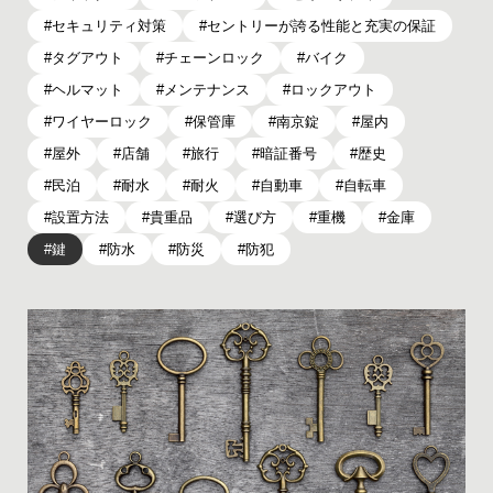
セキュリティ対策
セントリーが誇る性能と充実の保証
タグアウト
チェーンロック
バイク
ヘルマット
メンテナンス
ロックアウト
ワイヤーロック
保管庫
南京錠
屋内
屋外
店舗
旅行
暗証番号
歴史
民泊
耐水
耐火
自動車
自転車
設置方法
貴重品
選び方
重機
金庫
鍵
防水
防災
防犯