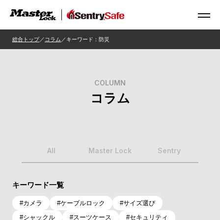
総合トップ
コラム
キーワード：防災
COLUMN
コラム
All
Master Lock
Sentry
キーワード一覧
カメラ
ケーブルロック
サイズ選び
シャックル
スーツケース
セキュリティ