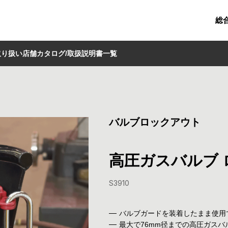
総
取り扱い店舗
カタログ/取扱説明書一覧
バルブロックアウト
高圧ガスバルブ 
S3910
バルブガードを装着したまま使用
最大で76mm径までの高圧ガス