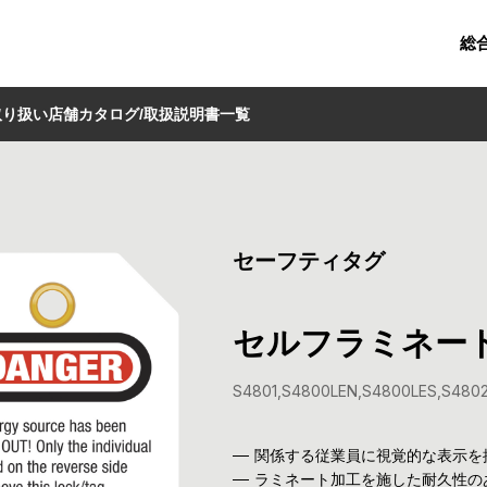
総
取り扱い店舗
カタログ/取扱説明書一覧
セーフティタグ
セルフラミネート
S4801
S4800LEN
S4800LES
S480
関係する従業員に視覚的な表示を
ラミネート加工を施した耐久性の