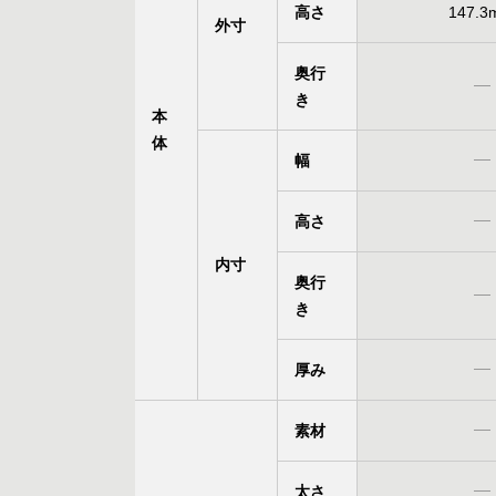
高さ
147.3
外
寸
奥行
き
本
体
幅
高さ
内
寸
奥行
き
厚み
素材
太さ