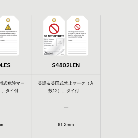
0LES
S4802LEN
州式危険マー
英語＆英国式禁止マーク（入
）、タイ付
数12）、タイ付
mm
81.3mm