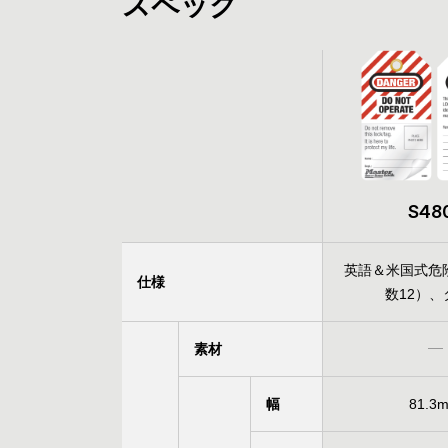
スペック
S48
英語＆米国式危
仕様
数12）、
素材
幅
81.3