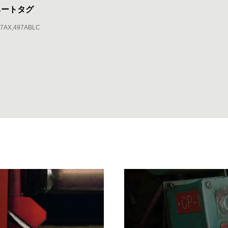
ネートタグ
97AX
497ABLC