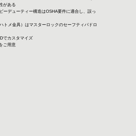
性がある
るヘビーデューティー構造はOSHA要件に適合し、誤っ
（ハトメ金具）はマスターロックのセーフティパドロ
IDでカスタマイズ
をご用意