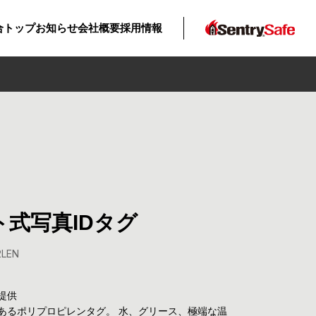
合トップ
お知らせ
会社概要
採用情報
式写真IDタグ
2LEN
提供
あるポリプロピレンタグ。 水、グリース、極端な温