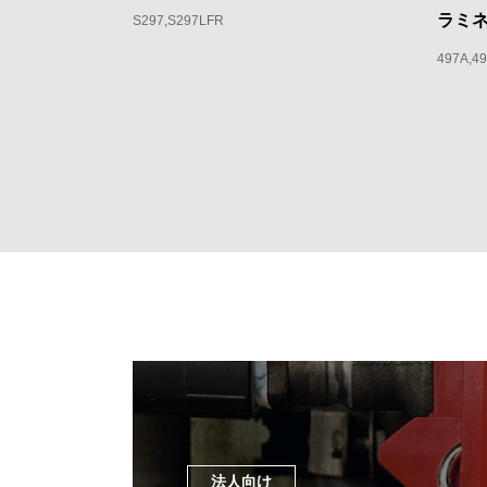
ラミ
S297
S297LFR
497A
4
法人向け