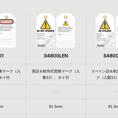
01
S4800LEN
S480
険マーク（入
英語＆欧州式危険マーク（入
スペイン語＆欧
タイ付
数12）、タイ付
ク（入数12
mm
81.3mm
81.3