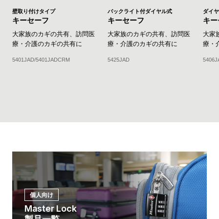
ダイヤ
壁取り付けタイプ
バックライト付ダイヤル式
キー
キーセーフ
キーセーフ
大家
大家族のカギの共有、訪問医
大家族のカギの共有、訪問医
療・
療・介護のカギの共有に
療・介護のカギの共有に
5406J
5401JAD/5401JADCRM
5425JAD
個人向け
Master Lock