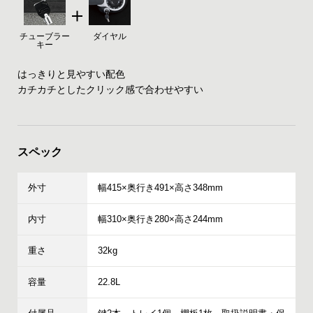
チューブラー
ダイヤル
キー
はっきりと見やすい配色
カチカチとしたクリック感で合わせやすい
スペック
外寸
幅415×奥行き491×高さ348mm
内寸
幅310×奥行き280×高さ244mm
重さ
32kg
容量
22.8L