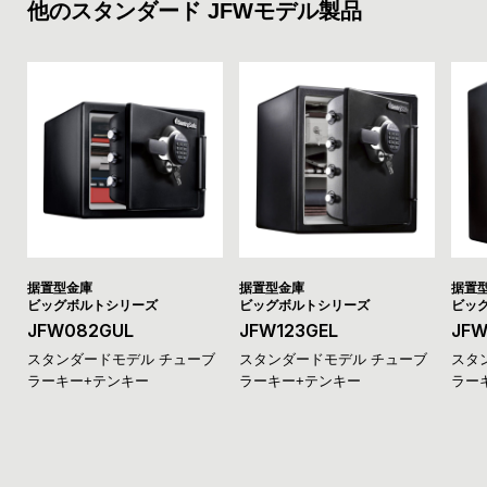
他のスタンダード JFWモデル製品
据置型金庫
据置型金庫
据置
ビッグボルトシリーズ
ビッグボルトシリーズ
ビッ
JFW082GUL
JFW123GEL
JFW
スタンダード
チューブ
スタンダード
チューブ
スタ
ラーキー
テンキー
ラーキー
テンキー
ラー