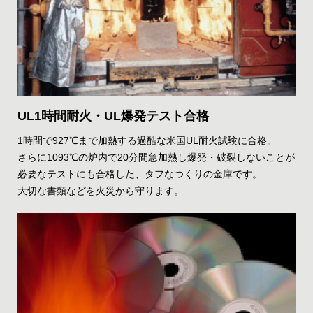
UL1時間耐火・UL爆発テスト合格
1時間で927℃まで加熱する過酷な米国UL耐火試験に合格。
さらに1093℃の炉内で20分間急加熱し爆発・破裂しないことが
必要なテストにも合格した、タフなつくりの金庫です。
大切な書類などを火災から守ります。