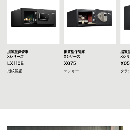
据置型保管庫
据置型保管庫
据置
Xシリーズ
Xシリーズ
Xシ
LX110B
X075
X05
指紋認証
テンキー
クラ