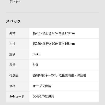
テンキー
スペック
外寸
幅231×奥行き185×高さ170mm
内寸
幅226×奥行き109×高さ168mm
重さ
3.6kg
容量
3.9L
付属品
強制解錠キー2本、取扱説明書・保証書
価格
オープン価格
JANコード
0049074029883