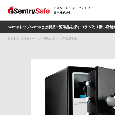
マスターロック・セントリー
日本株式会社
Sentryトップ
Sentryとは
製品一覧
製品を探す
コラム
取り扱い店舗
総合トップ
Sentryトップ
製品を探す
JFW205BXL