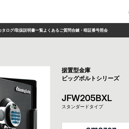
カタログ/取扱説明書一覧
よくあるご質問
合鍵・暗証番号照会
据置型金庫
ビッグボルトシリーズ
JFW205BXL
スタンダード