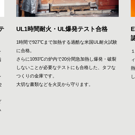
テ
UL1時間耐火・UL爆発テスト合格
1時間で927℃まで加熱する過酷な米国UL耐火試験
に合格。
を
１
さらに1093℃の炉内で20分間急加熱し爆発・破裂
指
しないことが必要なテストにも合格した、タフな
熱
つくりの金庫です。
ン
大切な書類などを火災から守ります。
2
ダ
い