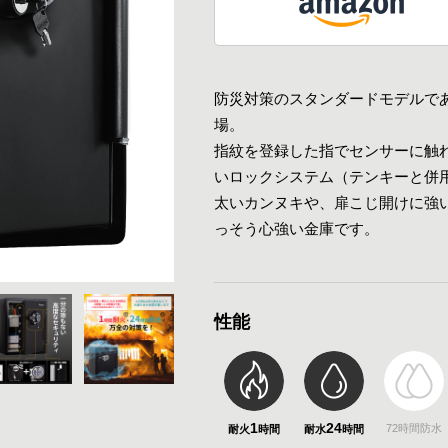
防災対策のスタンダードモデルで
場。
指紋を登録した指でセンサーに触
いロックシステム（テンキーと併
太いカンヌキや、扉こじ開けに強
っそう心強い金庫です。
性能
1
24
72時間防水
耐火
耐水