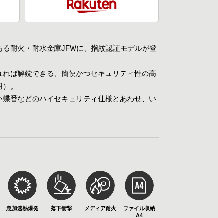
ある耐火・耐水金庫JFWに、指紋認証モデルが登
れれば解錠できる、簡便かつセキュリティ性の高
用）。
い蝶番などのハイセキュリティ仕様とあわせ、い
急加速熱爆発
落下衝撃
メディア耐火
ファイル収納