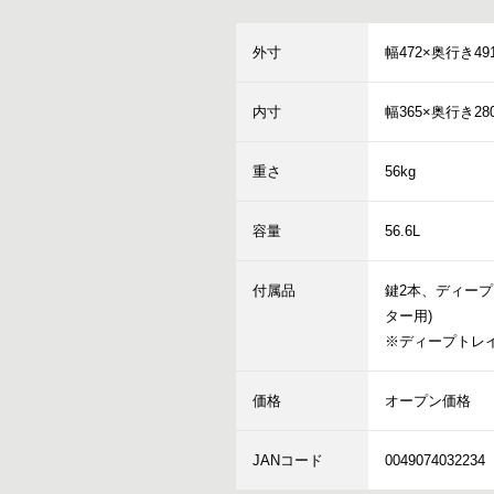
外寸
幅472×奥行き49
内寸
幅365×奥行き28
重さ
56kg
容量
56.6L
付属品
鍵2本、ディープ
ター用)
※ディープトレ
価格
オープン価格
JANコード
0049074032234