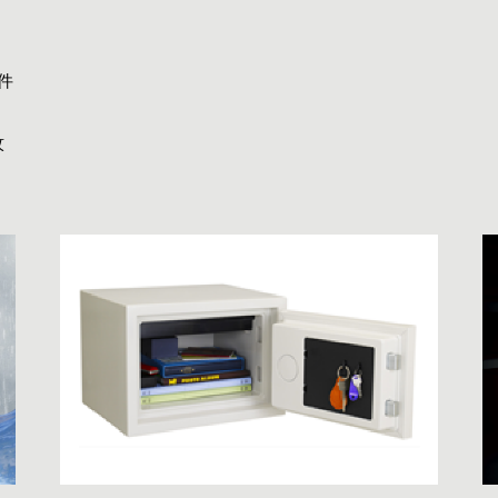
。
。
件
。
紋